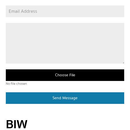
Choose File
No file chosen
Send Message
BIW