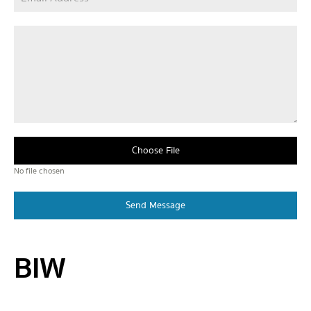
Choose File
No file chosen
Send Message
BIW