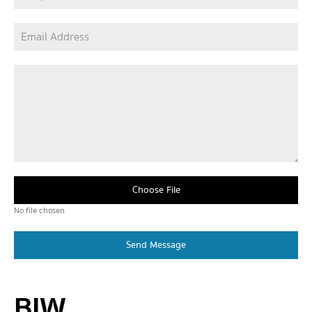
Choose File
No file chosen
Send Message
BIW