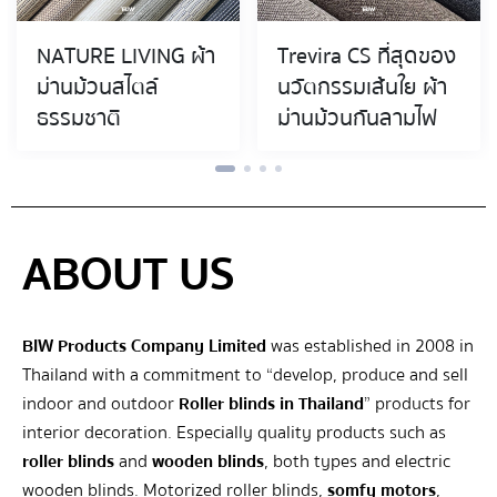
NATURE LIVING ผ้า
Trevira CS ที่สุดของ
ม่านม้วนสไตล์
นวัตกรรมเส้นใย ผ้า
ธรรมชาติ
ม่านม้วนกันลามไฟ
ABOUT US
BIW Products Company Limited
was established in 2008 in
Thailand with a commitment to “develop, produce and sell
indoor and outdoor
Roller blinds in Thailand
” products for
interior decoration. Especially quality products such as
roller blinds
and
wooden blinds
, both types and electric
wooden blinds. Motorized roller blinds,
somfy motors
,