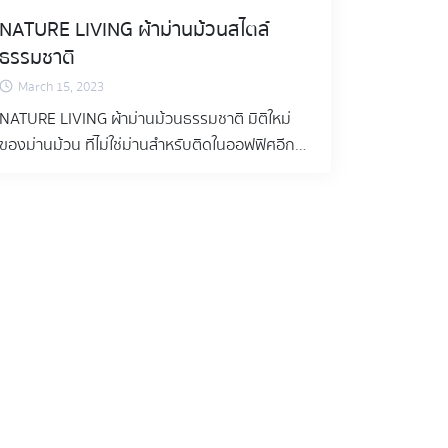
NATURE LIVING ผ้าม่านม้วนสไตล์
ธรรมชาติ
March 15, 2023
NATURE LIVING ผ้าม่านม้วนธรรมชาติ มิติใหม่
ของม่านม้วน ที่ไม่ใช่ม่านสำหรับติดในออฟฟิศอีก
ต่อไป เติมเต็มการตกแต่งของคุณให้สมบูรณ์แบบ
ด้วยลวดลายธรรมชาติที่สวยงามและอบอุ่น ความ
พิเศษของลวดลายและวัสดุของ “ผ้าม่านม้วน
Nature Living” ซึ่งเป็นหนึ่งในคอลเล็คชั่น Royal
Blue ที่ให้ความสำคัญ เรื่องอารมณ์ของผ้าที่พิเศษ
ทำให้คอลเล็คชั่นนี้ได้รับความนิยมเป็นอย่างมาก ซึ่ง
เป็นการรวบรวมผ้าหลากหลายลวดลาย ที่ให้กลิ่น
อายความเป็นธรรมชาติที่แตกต่างกัน และออกแบบ
โดยดีไซเนอร์ชั้นนำจากยุโรป โดยมีผ้าทั้งหมด 6
ลวดลายและแบ่งเป็น 10 สี ดังนี้ . 1. ผ้า “PAP” สวย
เรียบง่าย แบบธรรมชาติที่ไร้การปรุงแต่ง ผ้าม่าน