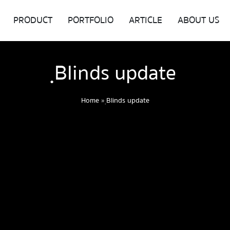
PRODUCT
PORTFOLIO
ARTICLE
ABOUT US
ฺBlinds update
Home
»
ฺBlinds update