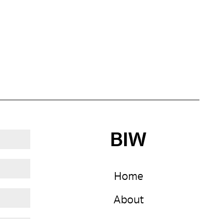
ม้วน ที่ให้ความเป็นธรรมชาติอย่างที่สุด ผลิตจาก
เส้นใยกระดาษ ผสานด้วยเส้นใยโพลีเยสเตอร์ ออก
มาเป็นผ้าม่านม้วนที่มีความโมเดิร์นแสนอบอุ่น ที่
แฝงด้วยความเรียบง่ายอย่างลงตัว ความพิเศษ
ของผ้า “PAP” ก็คือ สีสันเดียวกันตลอดทั้งผืน ไม่มี
การเพิ่มลูกเล่นใดๆ ซึ่งความไม่สมบูรณ์แบบของ
เส้นใยที่เรียงร้อยกัน เกิดเป็นช่องแสง และลวดลายที่
เป็นธรรมชาติ ซึ่งมีทั้งหมด 2 สีด้วยกัน . . RF-
PAP5 (Brown) : ผ้าม่านม้วนสีน้ำตาล […]
BIW
Home
About