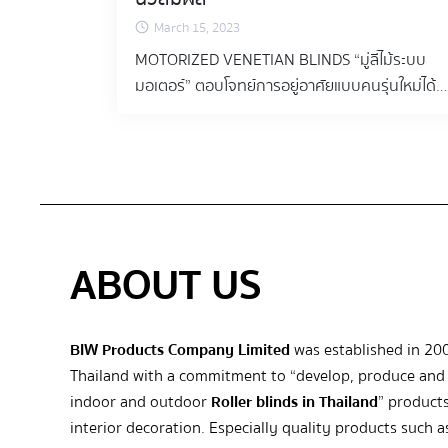
ได้อย่างแน่นอน อีกทั้งยังให้ความสำคัญเรื่อง
March 15, 2023
ลวดลายไม้ที่สวยงาม ที่มีให้เลือกถึง 18 สี . อะไรที่
MOTORIZED VENETIAN BLINDS “มู่ลี่ไม้ระบบ
ทำให้มู่ลี่ไม้ Fuax wood แตกต่าง ? มู่ลี่ไม้เทียมผลิต
มอเตอร์” ตอบโจทย์การอยู่อาศัยแบบคนรุ่นใหม่ได้
จากวัสดุผสมระหว่างพีวีซีและไวนิล องค์ประกอบที่
อย่างดีเยี่ยม สามารถควบคุมการใช้งานได้ด้วย
เป็นเอกลักษณ์นี้ไม่เพียงแต่จับลวดลายลายไม้ตาม
รีโมทคอนโทรล แอพพลิเคชั่น หรือแม้แต่ระบบสมา
ธรรมชาติเท่านั้น แต่ยังรับประกันความทนทานและ
ร์ทโฮม ไม่ว่าจะพลิกใบมู่ลี่ไม้เพื่อควบคุมแสงหรือ
ต้านทานความชื้นอีกด้วย ลักษณะกันน้ำของมู่ลี่ไม้
เลื่อนเปิดปิดได้ง่ายดาย ไม่ต้องออกแรงดึง เพิ่ม
เทียมทำให้ไม่เกิดปัญหาต่างๆ เช่น การบิดเบี้ยว การ
ความสะดวกสบายและความสมัยในการอยู่อาศัย
หลุดลอก หรือการเปลี่ยนสีที่เกิดจากความชื้นใน
หมดปัญหาเรื่องมู่ลี่ต้องออกแรงดึงมากเพราะหนัก
ห้องน้ำ ความสง่างามของไม้ ทุกที่ที่คุณต้องการ
ABOUT US
เปิดปิดช้า และเพิ่มความสวยงามยิ่งขึ้นเพราะไร้เชือก
ด้วยมู่ลี่ไม้เทียมของเรา คุณไม่จำเป็นต้อง
ดึงและเชือกปรับใบ ทำให้โชว์มู่ลี่ไม้ได้อย่างโดดเด่น
ประนีประนอมกับสไตล์ ลายไม้ช่วยเพิ่มสัมผัสแห่ง
สวยงาม พร้อมกับตัวรีโมทสีขาวสไตล์มินิมอล
ความงามตามธรรมชาติให้กับห้องน้ำ และทุกพื้นที่
สวยงามลงตัวกับการตกแต่งสไตล์ทุกสไตล์ . BIW
ในบ้านของคุณ […]
BIW Products Company Limited
was established in 20
มุ่งเน้นที่คุณภาพของสินค้าเป็นอับดับหนึ่ง ให้คุณ
Thailand with a commitment to “develop, produce and 
ได้มั่นใจในการใช้งาน มอเตอร์รับประกัน 5 ปี และมี
indoor and outdoor
Roller blinds in Thailand
” products
บริการหลังการขายเมื่อสินค้ามีปัญหา สนใจสินค้า
interior decoration. Especially quality products such 